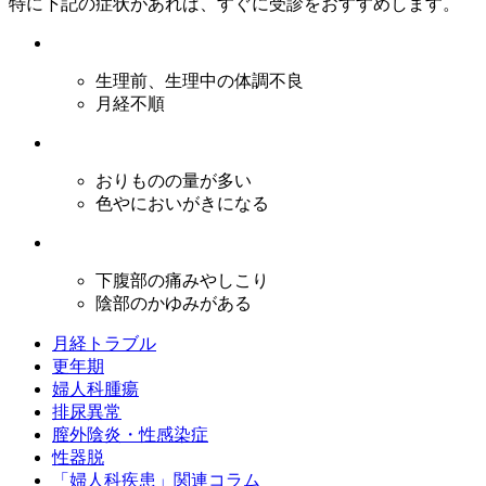
特に下記の症状があれば、すぐに受診をおすすめします。
生理前、生理中の体調不良
月経不順
おりものの量が多い
色やにおいがきになる
下腹部の痛みやしこり
陰部のかゆみがある
月経トラブル
更年期
婦人科腫瘍
排尿異常
膣外陰炎・性感染症
性器脱
「婦人科疾患」関連コラム