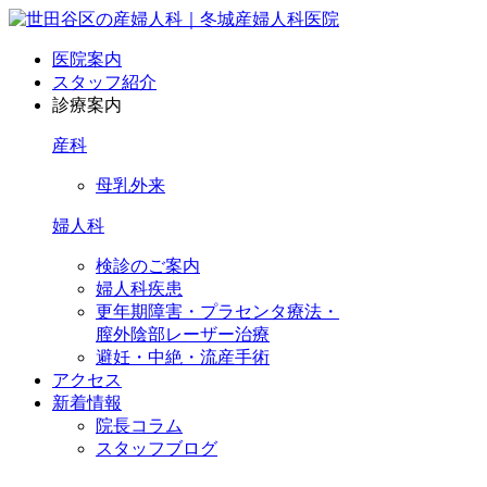
医院案内
スタッフ紹介
診療案内
産科
母乳外来
婦人科
検診のご案内
婦人科疾患
更年期障害・プラセンタ療法・
膣外陰部レーザー治療
避妊・中絶・流産手術
アクセス
新着情報
院長コラム
スタッフブログ