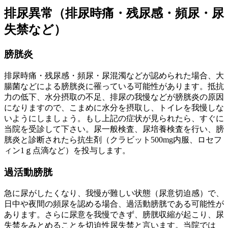
排尿異常（排尿時痛・残尿感・頻尿・尿
失禁など）
膀胱炎
排尿時痛・残尿感・頻尿・尿混濁などが認められた場合、大
腸菌などによる膀胱炎に罹っている可能性があります。抵抗
力の低下、水分摂取の不足、排尿の我慢などが膀胱炎の原因
になりますので、こまめに水分を摂取し、トイレを我慢しな
いようにしましょう。もし上記の症状が見られたら、すぐに
当院を受診して下さい。尿一般検査、尿培養検査を行い、膀
胱炎と診断されたら抗生剤（クラビット500mg内服、ロセフ
ィン1ｇ点滴など）を投与します。
過活動膀胱
急に尿がしたくなり、我慢が難しい状態（尿意切迫感）で、
日中や夜間の頻尿を認める場合、過活動膀胱である可能性が
あります。さらに尿意を我慢できず、膀胱収縮が起こり、尿
失禁をみとめることを切迫性尿失禁と言います。当院では