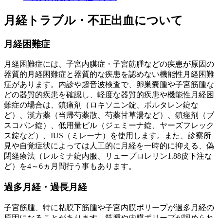
月経トラブル・不正出血について
月経困難症
月経困難症には、子宮内膜症・子宮筋腫などの疾患が原因の
器質的月経困難症と器質的な疾患を認めない機能性月経困難
症があります。内診や超音波検査で、卵巣嚢腫や子宮筋腫な
どの器質的疾患を確認し、軽度な器質的疾患や機能性月経困
難症の場合は、鎮痛剤（ロキソニン錠、ボルタレン錠な
ど）、漢方薬（当帰芍薬散、芍薬甘草湯など）、鎮痙剤（ブ
スコパン錠）、低用量ピル（ジェミーナ錠、ヤーズフレック
ス錠など）、IUS（ミレーナ）を使用します。また、診察所
見や自覚症状によっては人工的に月経を一時的に抑える、偽
閉経療法（レルミナ錠内服、リュープロレリン1.88皮下注な
ど）を4～6ヵ月間行う事もあります。
過多月経・過長月経
子宮筋腫、特に粘膜下筋腫や子宮内膜ポリープが過多月経の
原因になることがあります。筋腫や内膜ポリープが認められ