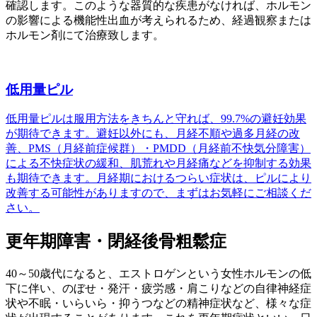
確認します。このような器質的な疾患がなければ、ホルモン
の影響による機能性出血が考えられるため、経過観察または
ホルモン剤にて治療致します。
低用量ピル
低用量ピルは服用方法をきちんと守れば、99.7%の避妊効果
が期待できます。避妊以外にも、月経不順や過多月経の改
善、PMS（月経前症候群）・PMDD（月経前不快気分障害）
による不快症状の緩和、肌荒れや月経痛などを抑制する効果
も期待できます。月経期におけるつらい症状は、ピルにより
改善する可能性がありますので、まずはお気軽にご相談くだ
さい。
更年期障害・閉経後骨粗鬆症
40～50歳代になると、エストロゲンという女性ホルモンの低
下に伴い、のぼせ・発汗・疲労感・肩こりなどの自律神経症
状や不眠・いらいら・抑うつなどの精神症状など、様々な症