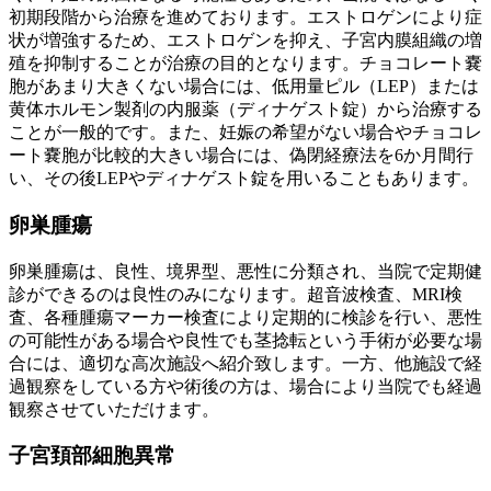
初期段階から治療を進めております。エストロゲンにより症
状が増強するため、エストロゲンを抑え、子宮内膜組織の増
殖を抑制することが治療の目的となります。チョコレート嚢
胞があまり大きくない場合には、低用量ピル（LEP）または
黄体ホルモン製剤の内服薬（ディナゲスト錠）から治療する
ことが一般的です。また、妊娠の希望がない場合やチョコレ
ート嚢胞が比較的大きい場合には、偽閉経療法を6か月間行
い、その後LEPやディナゲスト錠を用いることもあります。
卵巣腫瘍
卵巣腫瘍は、良性、境界型、悪性に分類され、当院で定期健
診ができるのは良性のみになります。超音波検査、MRI検
査、各種腫瘍マーカー検査により定期的に検診を行い、悪性
の可能性がある場合や良性でも茎捻転という手術が必要な場
合には、適切な高次施設へ紹介致します。一方、他施設で経
過観察をしている方や術後の方は、場合により当院でも経過
観察させていただけます。
子宮頚部細胞異常