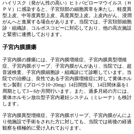
ハイリスク（発がん性の高い）ヒトパピローマウイルス（Ｈ
ＰＶ）に感染すると、子宮頚部の細胞異常を来たし、軽度異
型上皮、中等度異型上皮、高度異型上皮。上皮内がん、浸潤
がんへと進展する場合があります。当院では、子宮頚部細胞
診・組織診、コルポスコピーに対応しており、他の高次施設
と緊密に連携しております。
子宮内膜腫瘍
子宮内膜の腫瘍には、子宮内膜増殖症、子宮内膜異型増殖
症、子宮内膜ポリープ、子宮内膜がんがあり、当院では、超
音波検査、子宮内膜細胞診・組織診にて診断しています。当
院での治療は、良性である子宮内膜増殖症に対して黄体ホル
モン製剤（プロベラ10~20mg）14日間投与、14日間休薬を1
周期として3～6か月間行います。また、過多月経の方には、
黄体ホルモン放出型子宮内避妊システム（ミレーナ）も検討
します。
子宮内膜異型増殖症、子宮内膜ポリープ、子宮内膜がんによ
り他施設で手術をされた方に対しても、当院では術後の経過
観察を積極的に受け入れております。