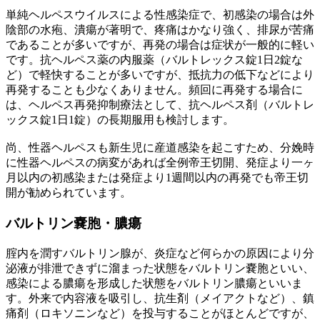
単純ヘルペスウイルスによる性感染症で、初感染の場合は外
陰部の水疱、潰瘍が著明で、疼痛はかなり強く、排尿が苦痛
であることが多いですが、再発の場合は症状が一般的に軽い
です。抗ヘルペス薬の内服薬（バルトレックス錠1日2錠な
ど）で軽快することが多いですが、抵抗力の低下などにより
再発することも少なくありません。頻回に再発する場合に
は、ヘルペス再発抑制療法として、抗ヘルペス剤（バルトレ
ックス錠1日1錠）の長期服用も検討します。
尚、性器ヘルペスも新生児に産道感染を起こすため、分娩時
に性器ヘルペスの病変があれば全例帝王切開、発症より一ヶ
月以内の初感染または発症より1週間以内の再発でも帝王切
開が勧められています。
バルトリン嚢胞・膿瘍
腟内を潤すバルトリン腺が、炎症など何らかの原因により分
泌液が排泄できずに溜まった状態をバルトリン嚢胞といい、
感染による膿瘍を形成した状態をバルトリン膿瘍といいま
す。外来で内容液を吸引し、抗生剤（メイアクトなど）、鎮
痛剤（ロキソニンなど）を投与することがほとんどですが、