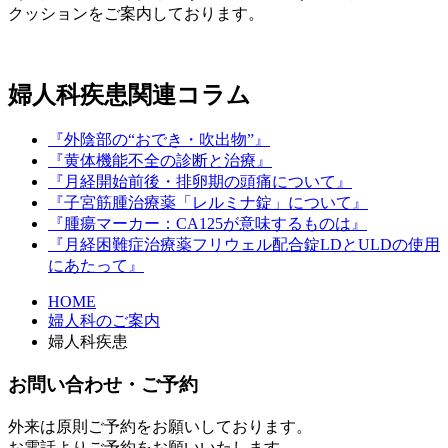
クッションをご案内しております。
婦人科疾患関連コラム
『外陰部の“おでき・吹出物”』
『黄体機能不全の診断と治療』
『月経開始前後・排卵期の頭痛について』
『子宮筋腫治療薬「レルミナ錠」について』
『腫瘍マーカー：CA125が意味するものは』
『月経困難症治療薬フリウェル配合錠LDとULDの使用
にあたって』
HOME
婦人科のご案内
婦人科疾患
お問い合わせ・ご予約
外来は原則ご予約をお願いしております。
お電話よりご予約をお願いいたします。