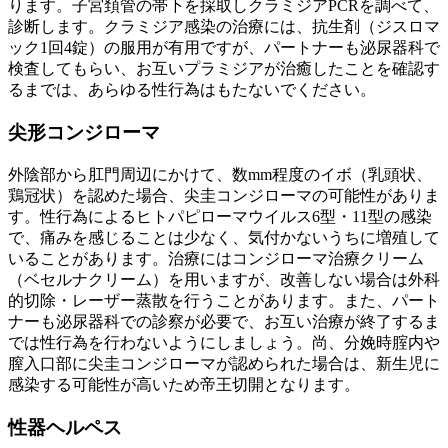
ります。子宮頚管の帯下を採取しクラミジアPCRを調べて、
診断します。クラミジア感染の治療には、抗生剤（ジスロマ
ック1回4錠）の服用が有用ですが、パートナーも泌尿器科で
検査してもらい、お互いプラミジアが治癒したことを確認す
るまでは、あらゆる性行為はもたないでください。
尖形コンジローマ
外陰部から肛門周辺にかけて、数mm程度のイボ（乳頭状、
鶏冠状）を認めた場合、尖圭コンジローマの可能性がありま
す。性行為によるヒトパピローマウイルス6型・11型の感染
で、痛みを感じることは少なく、気付かないうちに増殖して
いることがあります。治療にはコンジローマ治療クリーム
（ベセルナクリーム）を用いますが、改善しない場合は外科
的切除・レーザー蒸散を行うことがあります。また、パート
ナーも泌尿器科での診察が必要で、お互い治療が終了するま
では性行為を行わないようにしましょう。尚、分娩時腟内や
膣入口部に尖圭コンジローマが認められた場合は、新生児に
感染する可能性が高いため帝王切開となります。
性器ヘルペス