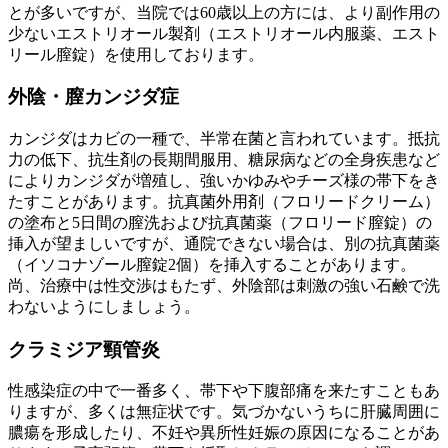
とが多いですが、当院では60歳以上の方には、より副作用の
少ないエストリオール製剤（エストリオール内服薬、エスト
リール膣錠）を使用しております。
外陰・膣カンジダ症
カンジダはカビの一種で、半常在菌と言われています。抵抗
力の低下、抗生剤の長期間服用、糖尿病などの全身疾患など
によりカンジダが増殖し、強いかゆみやチーズ様の帯下をき
たすことがあります。抗真菌外用剤（フロリードクリーム）
の塗布と5日間の膣洗および抗真菌薬（フロリード膣錠）の
挿入が望ましいですが、通院できない場合は、別の抗真菌薬
（イソコナゾール膣錠2個）を挿入することがあります。
尚、治療中は性交渉はもたず、外陰部は刺激の強い石鹸で洗
わないようにしましょう。
クラミジア頸管炎
性感染症の中で一番多く、帯下や下腹部痛を来たすこともあ
りますが、多くは無症状です。気づかないうちに肝臓周囲に
膿瘍を形成したり、不妊や異所性妊娠の原因になることがあ