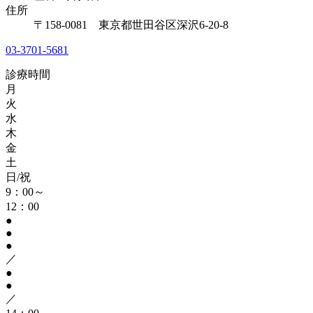
住所
〒158-0081 東京都世田谷区深沢6-20-8
03-3701-5681
診療時間
月
火
水
木
金
土
日/祝
9：00～
12：00
●
●
●
／
●
●
／