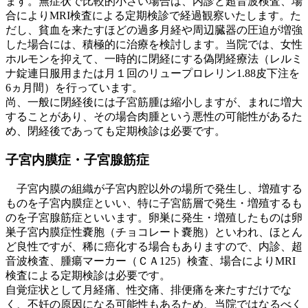
ます。無症状で比較的小さい場合は、内診と超音波検査、場
合によりMRI検査による定期検診で経過観察いたします。た
だし、貧血を来たすほどの過多月経や周辺臓器の圧迫が増強
した場合には、積極的に治療を検討します。当院では、女性
ホルモンを抑えて、一時的に閉経にする偽閉経療法（レルミ
ナ錠連日服用または月１回のリュープロレリン1.88皮下注を
6ヵ月間）を行っています。
尚、一般に閉経後には子宮筋腫は縮小しますが、まれに増大
することがあり、その場合肉腫という悪性の可能性があるた
め、閉経後であっても定期検診は必要です。
子宮内膜症・子宮腺筋症
子宮内膜の組織が子宮内腔以外の場所で発生し、増殖する
ものを子宮内膜症といい、特に子宮筋層で発生・増殖するも
のを子宮腺筋症といいます。卵巣に発生・増殖したものは卵
巣子宮内膜症性嚢胞（チョコレート嚢胞）といわれ、ほとん
ど良性ですが、稀に癌化する場合もありますので、内診、超
音波検査、腫瘍マーカー（ＣＡ125）検査、場合によりMRI
検査による定期検診は必要です。
自覚症状として月経痛、性交痛、排便痛を来たすだけでな
く、不妊の原因になる可能性もあるため、当院ではなるべく