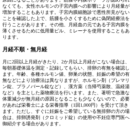
なくても、女性ホルモンの子宮内膜への影響により月経量が
増加することもあります。子宮内膜細胞診で悪性所見がない
ことを確認した上で、筋腫を小さくするために偽閉経療法を
行うことがあります。その他、月経血の元である子宮内膜を
薄くさせるために低用量ピル、ミレーナを使用することもあ
ります。
月経不順・無月経
月に2回以上月経がきたり、2か月以上月経がこない場合は、
毎朝基礎体温を測定・記録してもらい、排卵の有無を確認し
ます。年齢、各種ホルモン値、卵巣の状態、妊娠の希望の有
無などにより治療法は異なりますが、ホルモン剤（プレマリ
ン錠、プラノバール錠など）、漢方薬（当帰芍薬散、温経湯
など）を主とした薬物療法を行います。また、著明で急激な
体重減少が無月経の原因となることも少なくないので、必要
があれば栄養士による栄養指導（1回1,000円）を受けて頂き
ます。ただし、すぐに妊娠をご希望している無排卵の方の場
合は、排卵誘発剤（クロミッド錠）の使用や不妊症専門医へ
御紹介する場合があります。