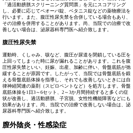
「過活動膀胱スクリーニング質問票」を元にスコアリング
し、必要に応じてベオーバ錠、ベタニス錠などの薬物療法を
行います。また、腹圧性尿失禁を合併している場合もあり、
その治療を併用することがあります。尚、当院での治療で改
善しない場合は、泌尿器科専門医へ紹介致します。
腹圧性尿失禁
運動時、くしゃみ、咳など、腹圧が尿道を閉鎖している圧を
上回ってしまった時に尿が漏れることがあります。これを腹
圧性尿失禁といい、妊娠、出産、加齢に伴い、骨盤底筋が弛
緩することが原因です。したがって、当院では骨盤底筋を鍛
える骨盤底筋体操を指導し、それでも改善しないときには自
律神経関連の薬剤（スピロペントなど）を処方します。骨盤
底筋体操を1日3～6セット、2～3か月間持続すると多くの症
状が改善し、過活動膀胱、子宮脱、女性性機能障害などにも
効果があります。尚、当院での治療で改善しない場合は、泌
尿器科専門医へ紹介致します。
膣外陰炎・性感染症