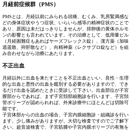
月経前症候群（PMS）
PMSとは、月経以前にみられる頭痛、むくみ、乳房緊満感な
どの身体症状やうつ症状、いらいら感等の精神症状のことで
あり、原因は未だはっきりしませんが、排卵後の黄体ホルモ
ンの影響とも言われています。その治療として、低用量ピル
（月経困難症もあればヤーズフレックス錠）、漢方薬（加味
逍遥散、抑肝散など）、向精神薬（レクサプロ錠など）を組
み合わせながら治療にあたります。
不正出血
月経以外に出血を来たすことを不正出血といい、良性・生理
的な出血と悪性の出血を鑑別する必要がありますので、でき
るだけ出血を認めたときに受診して下さい。出血部位が子宮
膣部からであれば、まず子宮頚部細胞診を行います、子宮頚
管ポリープが認められれば、外来診療中にほとんどは切除可
能です。
子宮体部からの出血の場合、子宮内膜細胞診・組織診を行い
ます。少し痛みがありますが、大切な検査ですのでご了解下
さい。超音波検査で、子宮筋腫や子宮内膜ポリープの有無を