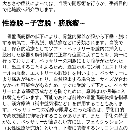
大きさや症状によっては、当院で開窓術を行うか、手術目的
で他施設へ紹介致します。
性器脱～子宮脱・膀胱瘤～
骨盤底筋群の低下により、骨盤内臓器が膣から下垂・脱出
する病気で、子宮脱、膀胱瘤などに分類されます。当院で
は、保存的治療としてソフト・ペッサリーを腟内に挿入し、
脱出した臓器を解剖学的に正常な位置に戻すことを、第一に
行っております。ペッサリーの刺激により腟壁がただれた
り、出血することもあるため、適宜ホルモン剤（エストリオ
ール内服薬、エストリール腟錠）を用います。ペッサリーに
より痛みが強かったり、自然脱出する場合は、サイズが合わ
なかった可能性があるため、すぐに受診して下さい。ペッサ
リーによる潰瘍形成などを防ぐために、原則は3か月毎に入
れ替えを行います。可能であれば前述の骨盤底筋体操を指導
し、漢方療法（補中益気湯など）を併用することもありま
す。 ペッサリーでの治療が限界となった場合は、手術目的
で高次施設に御紹介することがあります。また、手術の希望
がなく、ペッサリーが適さない方には、フェミクッション
（女性医療研究所）という、下着に装着するシリコンゴムの