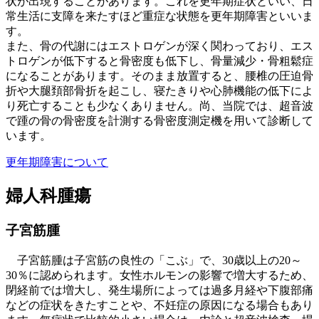
状が出現することがあります。これを更年期症状といい、日
常生活に支障を来たすほど重症な状態を更年期障害といいま
す。
また、骨の代謝にはエストロゲンが深く関わっており、エス
トロゲンが低下すると骨密度も低下し、骨量減少・骨粗鬆症
になることがあります。そのまま放置すると、腰椎の圧迫骨
折や大腿頚部骨折を起こし、寝たきりや心肺機能の低下によ
り死亡することも少なくありません。尚、当院では、超音波
で踵の骨の骨密度を計測する骨密度測定機を用いて診断して
います。
更年期障害について
婦人科腫瘍
子宮筋腫
子宮筋腫は子宮筋の良性の「こぶ」で、30歳以上の20～
30％に認められます。女性ホルモンの影響で増大するため、
閉経前では増大し、発生場所によっては過多月経や下腹部痛
などの症状をきたすことや、不妊症の原因になる場合もあり