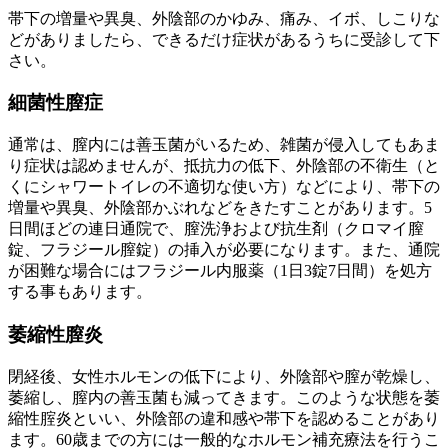
帯下の増量や異臭、外陰部のかゆみ、痛み、イボ、しこりな
どがありましたら、できるだけ症状があるうちに受診して下
さい。
細菌性膣症
通常は、膣内には善玉菌がいるため、雑菌が侵入してもあま
り症状は認めませんが、抵抗力の低下、外陰部の不衛生（と
くにシャワートイレの不適切な使い方）などにより、帯下の
増量や異臭、外陰部かぶれなどをきたすことがあります。5
日間ほどの連日通院で、膣洗浄および抗生剤（クロマイ膣
錠、フラジール膣錠）の挿入が必要になります。また、通院
が困難な場合にはフラジール内服薬（1日3錠7日間）を処方
する事もあります。
萎縮性膣炎
閉経後、女性ホルモンの低下により、外陰部や膣が乾燥し、
萎縮し、膣内の善玉菌も減ってきます。このような状態を萎
縮性腟炎といい、外陰部の違和感や帯下を認めることがあり
ます。60歳までの方には一般的なホルモン補充療法を行うこ