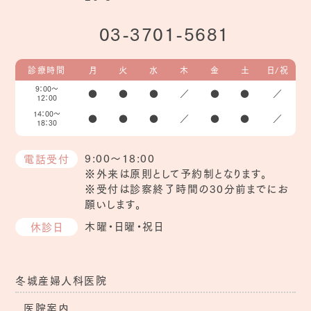
03-3701-5681
診療時間
月
火
水
木
金
土
日/祝
9：00～
●
●
●
／
●
●
／
12：00
14：00～
●
●
●
／
●
●
／
18：30
9:00～18:00
電話受付
※外来は原則として予約制となります。
※受付は診察終了時間の30分前までにお
願いします。
木曜・日曜・祝日
休診日
冬城産婦人科医院
医院案内