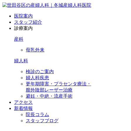
医院案内
スタッフ紹介
診療案内
産科
母乳外来
婦人科
検診のご案内
婦人科疾患
更年期障害・プラセンタ療法・
膣外陰部レーザー治療
避妊・中絶・流産手術
アクセス
新着情報
院長コラム
スタッフブログ