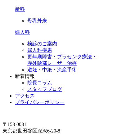
産科
母乳外来
婦人科
検診のご案内
婦人科疾患
更年期障害・プラセンタ療法・
膣外陰部レーザー治療
避妊・中絶・流産手術
新着情報
院長コラム
スタッフブログ
アクセス
プライバシーポリシー
〒158-0081
東京都世田谷区深沢6-20-8