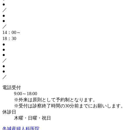
●
／
●
●
／
14：00～
18：30
●
●
●
／
●
●
／
電話受付
9:00～18:00
※外来は原則として予約制となります。
※受付は診察終了時間の30分前までにお願いします。
休診日
木曜・日曜・祝日
冬城産婦人科医院