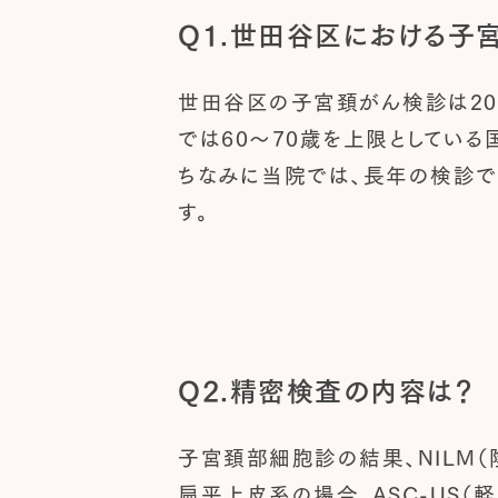
Q1.世田谷区における子
世田谷区の子宮頚がん検診は20
では60～70歳を上限としている
ちなみに当院では、長年の検診で
す。
Q2.精密検査の内容は？
子宮頚部細胞診の結果、NILM
扁平上皮系の場合、ASC-US