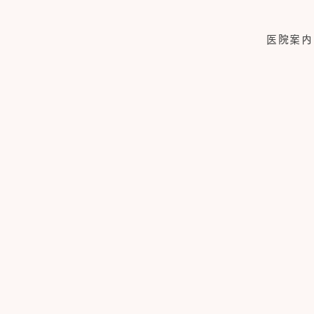
医院案内
産科
母