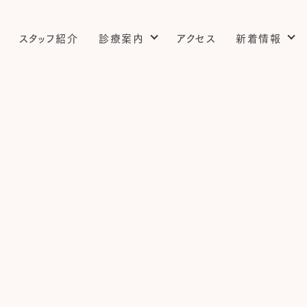
スタッフ紹介
診療案内
アクセス
新着情報
婦人科
院長コラム
スタッフブログ
乳外来
検診のご案内
婦人科疾患
更年期障害・プラセンタ療法・
膣外陰部レーザー治療
避妊・中絶・流産手術