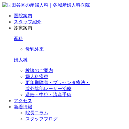
医院案内
スタッフ紹介
診療案内
産科
母乳外来
婦人科
検診のご案内
婦人科疾患
更年期障害・プラセンタ療法・
膣外陰部レーザー治療
避妊・中絶・流産手術
アクセス
新着情報
院長コラム
スタッフブログ