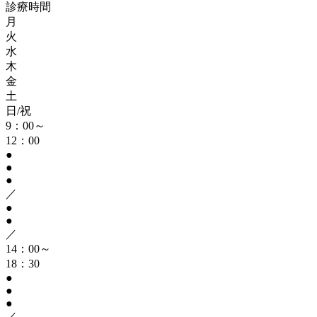
診療時間
月
火
水
木
金
土
日/祝
9：00～
12：00
●
●
●
／
●
●
／
14：00～
18：30
●
●
●
／