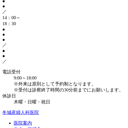
●
●
／
14：00～
18：30
●
●
●
／
●
●
／
電話受付
9:00～18:00
※外来は原則として予約制となります。
※受付は診察終了時間の30分前までにお願いします。
休診日
木曜・日曜・祝日
冬城産婦人科医院
医院案内