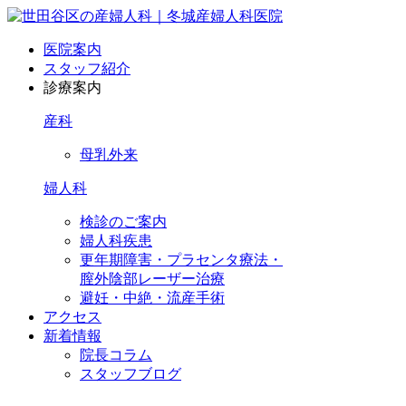
医院案内
スタッフ紹介
診療案内
産科
母乳外来
婦人科
検診のご案内
婦人科疾患
更年期障害・プラセンタ療法・
膣外陰部レーザー治療
避妊・中絶・流産手術
アクセス
新着情報
院長コラム
スタッフブログ