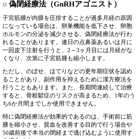
○ 偽閉経療法（GnRHアゴニスト）
子宮筋腫が内膜を圧排することが過多月経の原因
になっている場合は、卵巣機能を低下させ、卵胞
ホルモンの分泌を減少させる、偽閉経療法が行わ
れることがあります。連日の点鼻薬あるいは月に
一回皮下注射を行うと、2～3ヶ月目には月経がな
くなり、次第に子宮筋腫も縮小します。
ただし、のぼせ、ほてりなどの更年期症状を認め
ることがあり、副作用を抑えるために漢方療法を
行うこともあります。また、長期間連続して治療
すると、骨粗鬆症のリスクが高まるため、1年のう
ち6か月間までしか使用できません。
特に偽閉経療法が効果的であるのは、手術前に筋
腫を縮小させ、貧血を改善する目的で行う場合や
50歳前後で本当の閉経まで逃げ込むように使用す