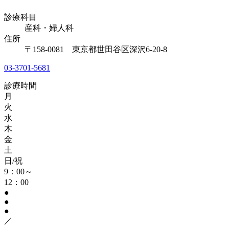
診療科目
産科・婦人科
住所
〒158-0081 東京都世田谷区深沢6-20-8
03-3701-5681
診療時間
月
火
水
木
金
土
日/祝
9：00～
12：00
●
●
●
／