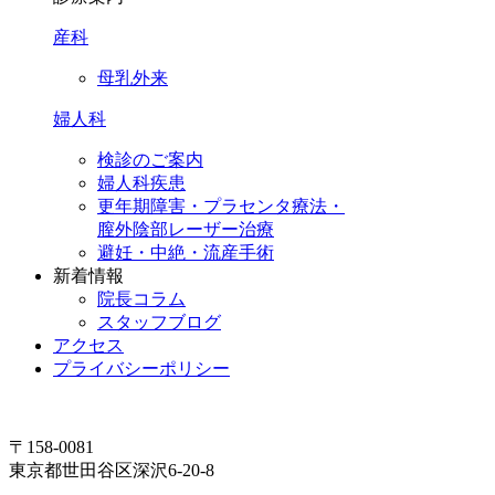
産科
母乳外来
婦人科
検診のご案内
婦人科疾患
更年期障害・プラセンタ療法・
膣外陰部レーザー治療
避妊・中絶・流産手術
新着情報
院長コラム
スタッフブログ
アクセス
プライバシーポリシー
〒158-0081
東京都世田谷区深沢6-20-8