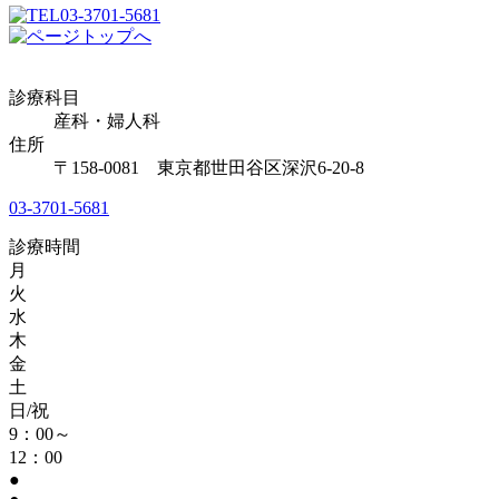
03-3701-5681
診療科目
産科・婦人科
住所
〒158-0081 東京都世田谷区深沢6-20-8
03-3701-5681
診療時間
月
火
水
木
金
土
日/祝
9：00～
12：00
●