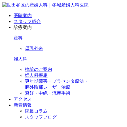
医院案内
スタッフ紹介
診療案内
産科
母乳外来
婦人科
検診のご案内
婦人科疾患
更年期障害・プラセンタ療法・
膣外陰部レーザー治療
避妊・中絶・流産手術
アクセス
新着情報
院長コラム
スタッフブログ