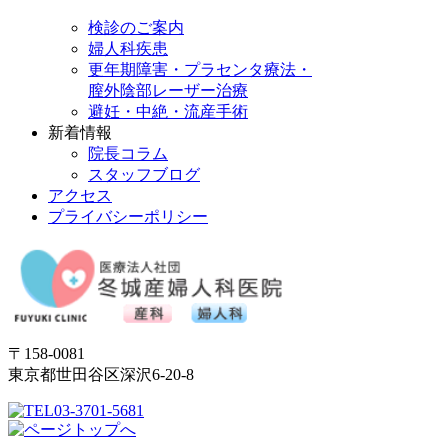
検診のご案内
婦人科疾患
更年期障害・プラセンタ療法・
膣外陰部レーザー治療
避妊・中絶・流産手術
新着情報
院長コラム
スタッフブログ
アクセス
プライバシーポリシー
〒158-0081
東京都世田谷区深沢6-20-8
03-3701-5681