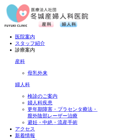
医院案内
スタッフ紹介
診療案内
産科
母乳外来
婦人科
検診のご案内
婦人科疾患
更年期障害・プラセンタ療法・
膣外陰部レーザー治療
避妊・中絶・流産手術
アクセス
新着情報