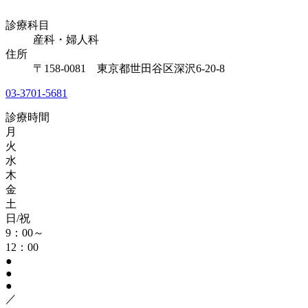
診療科目
産科・婦人科
住所
〒158-0081 東京都世田谷区深沢6-20-8
03-3701-5681
診療時間
月
火
水
木
金
土
日/祝
9：00～
12：00
●
●
●
／