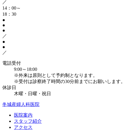
／
14：00～
18：30
●
●
●
／
●
●
／
電話受付
9:00～18:00
※外来は原則として予約制となります。
※受付は診察終了時間の30分前までにお願いします。
休診日
木曜・日曜・祝日
冬城産婦人科医院
医院案内
スタッフ紹介
アクセス