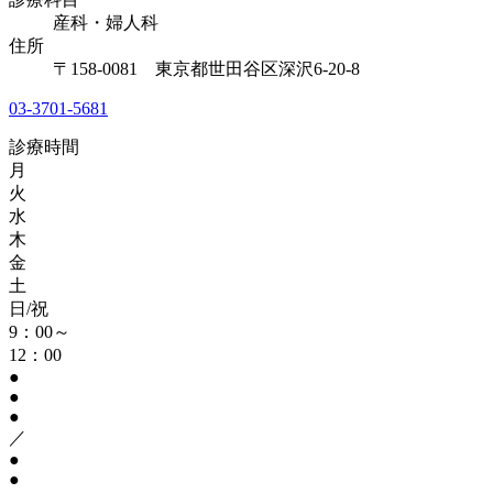
産科・婦人科
住所
〒158-0081 東京都世田谷区深沢6-20-8
03-3701-5681
診療時間
月
火
水
木
金
土
日/祝
9：00～
12：00
●
●
●
／
●
●