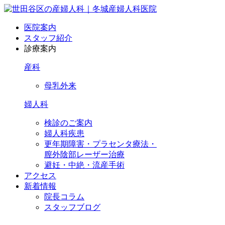
医院案内
スタッフ紹介
診療案内
産科
母乳外来
婦人科
検診のご案内
婦人科疾患
更年期障害・プラセンタ療法・
膣外陰部レーザー治療
避妊・中絶・流産手術
アクセス
新着情報
院長コラム
スタッフブログ