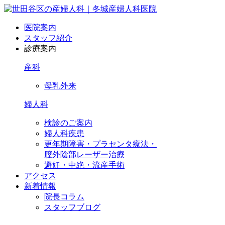
医院案内
スタッフ紹介
診療案内
産科
母乳外来
婦人科
検診のご案内
婦人科疾患
更年期障害・プラセンタ療法・
膣外陰部レーザー治療
避妊・中絶・流産手術
アクセス
新着情報
院長コラム
スタッフブログ