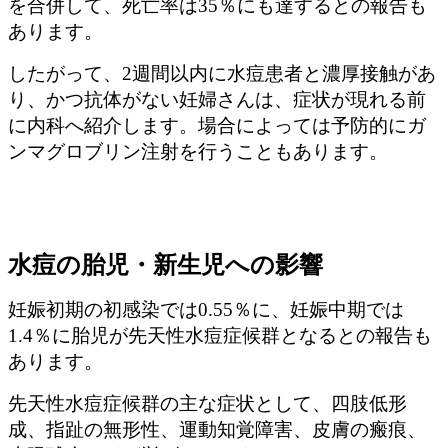
を合併して、死亡率は35％にも達するとの報告も
あります。
したがって、2週間以内に水痘患者と濃厚接触があ
り、かつ抗体がない妊婦さんは、症状が現れる前
に内科へ紹介します。場合によっては予防的にガ
ンマグロブリン注射を行うこともあります。
水痘の胎児・新生児への影響
妊娠初期の初感染では0.55％に、妊娠中期では
1.4％に胎児が先天性水痘症候群となるとの報告も
あります。
先天性水痘症候群の主な症状として、四肢低形
成、指趾の無形性、運動知覚障害、皮膚の瘢痕、