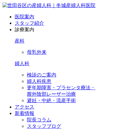
医院案内
スタッフ紹介
診療案内
産科
母乳外来
婦人科
検診のご案内
婦人科疾患
更年期障害・プラセンタ療法・
膣外陰部レーザー治療
避妊・中絶・流産手術
アクセス
新着情報
院長コラム
スタッフブログ