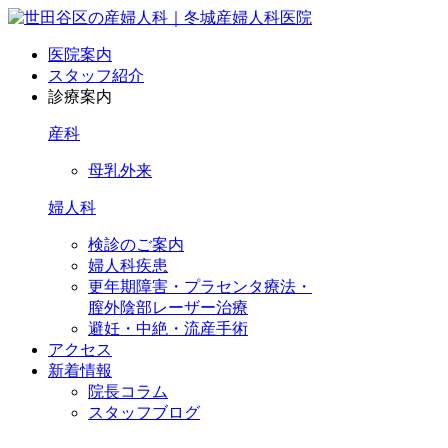
医院案内
スタッフ紹介
診療案内
産科
母乳外来
婦人科
検診のご案内
婦人科疾患
更年期障害・プラセンタ療法・
膣外陰部レーザー治療
避妊・中絶・流産手術
アクセス
新着情報
院長コラム
スタッフブログ