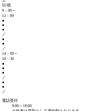
日/祝
9：00～
12：00
●
●
●
／
●
●
／
14：00～
18：30
●
●
●
／
●
●
／
電話受付
9:00～18:00
※外来は原則として予約制となります。