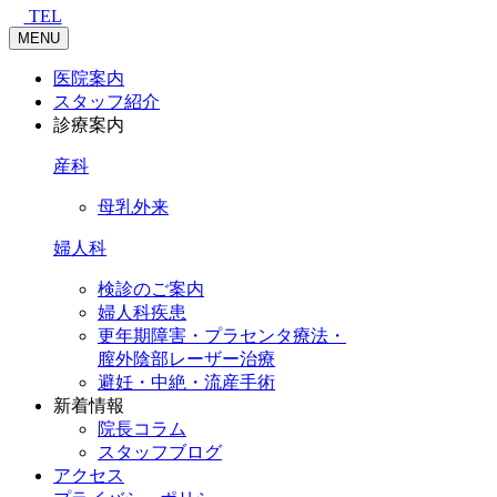
TEL
MENU
医院案内
スタッフ紹介
診療案内
産科
母乳外来
婦人科
検診のご案内
婦人科疾患
更年期障害・プラセンタ療法・
膣外陰部レーザー治療
避妊・中絶・流産手術
新着情報
院長コラム
スタッフブログ
アクセス