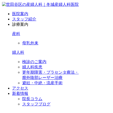
医院案内
スタッフ紹介
診療案内
産科
母乳外来
婦人科
検診のご案内
婦人科疾患
更年期障害・プラセンタ療法・
膣外陰部レーザー治療
避妊・中絶・流産手術
アクセス
新着情報
院長コラム
スタッフブログ