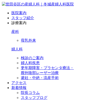
医院案内
スタッフ紹介
診療案内
産科
母乳外来
婦人科
検診のご案内
婦人科疾患
更年期障害・プラセンタ療法・
膣外陰部レーザー治療
避妊・中絶・流産手術
アクセス
新着情報
院長コラム
スタッフブログ