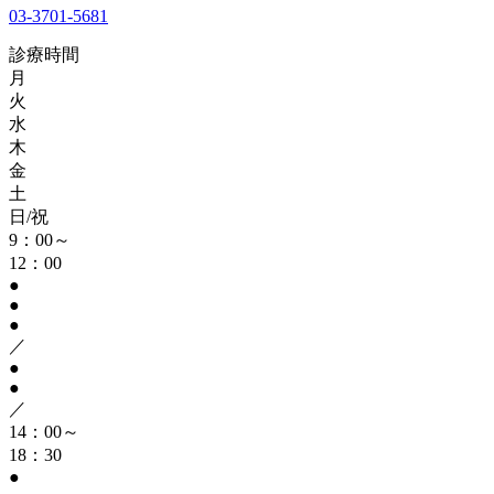
03-3701-5681
診療時間
月
火
水
木
金
土
日/祝
9：00～
12：00
●
●
●
／
●
●
／
14：00～
18：30
●