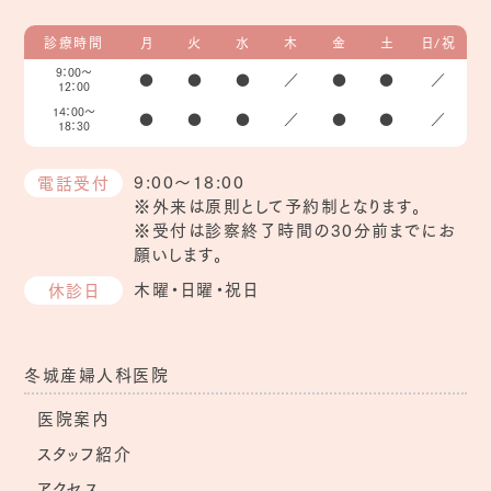
診療時間
月
火
水
木
金
土
日/祝
9：00～
●
●
●
／
●
●
／
12：00
14：00～
●
●
●
／
●
●
／
18：30
9:00～18:00
電話受付
※外来は原則として予約制となります。
※受付は診察終了時間の30分前までにお
願いします。
木曜・日曜・祝日
休診日
冬城産婦人科医院
医院案内
スタッフ紹介
アクセス