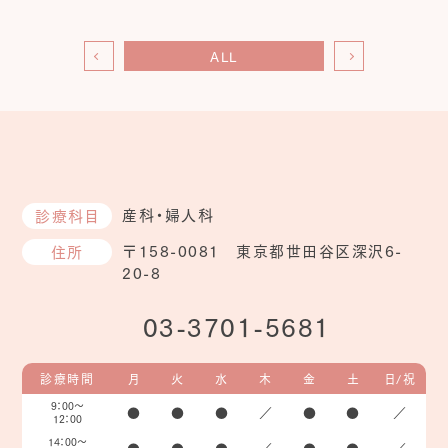
ALL
産科・婦人科
診療科目
〒158-0081 東京都世田谷区深沢6-
住所
20-8
03-3701-5681
診療時間
月
火
水
木
金
土
日/祝
9：00～
●
●
●
／
●
●
／
12：00
14：00～
●
●
●
／
●
●
／