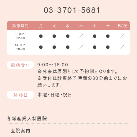
03-3701-5681
診療時間
月
火
水
木
金
土
日/祝
9：00～
●
●
●
／
●
●
／
12：00
14：00～
●
●
●
／
●
●
／
18：30
9:00～18:00
電話受付
※外来は原則として予約制となります。
※受付は診察終了時間の30分前までにお
願いします。
木曜・日曜・祝日
休診日
冬城産婦人科医院
医院案内