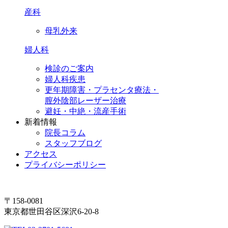
産科
母乳外来
婦人科
検診のご案内
婦人科疾患
更年期障害・プラセンタ療法・
膣外陰部レーザー治療
避妊・中絶・流産手術
新着情報
院長コラム
スタッフブログ
アクセス
プライバシーポリシー
〒158-0081
東京都世田谷区深沢6-20-8