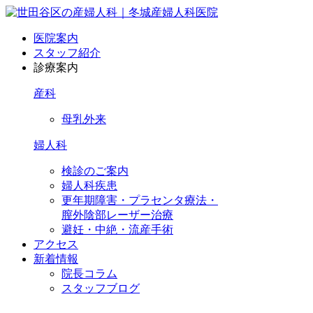
医院案内
スタッフ紹介
診療案内
産科
母乳外来
婦人科
検診のご案内
婦人科疾患
更年期障害・プラセンタ療法・
膣外陰部レーザー治療
避妊・中絶・流産手術
アクセス
新着情報
院長コラム
スタッフブログ