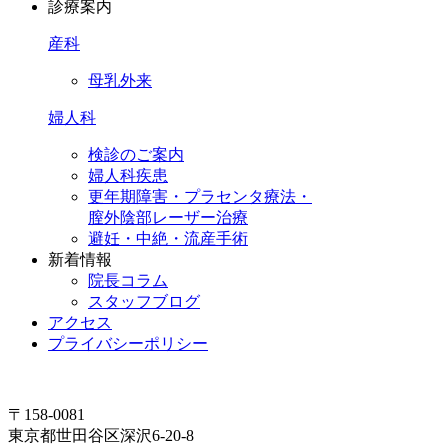
診療案内
産科
母乳外来
婦人科
検診のご案内
婦人科疾患
更年期障害・プラセンタ療法・
膣外陰部レーザー治療
避妊・中絶・流産手術
新着情報
院長コラム
スタッフブログ
アクセス
プライバシーポリシー
〒158-0081
東京都世田谷区深沢6-20-8