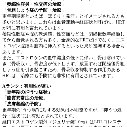
「萎縮性腟炎・性交痛の治療」
「骨粗しょう症の予防・治療」
更年期障害といえば「ほてり・発汗」とイメージされる方も
多いと思います。これらは血管運動神経症状と呼ばれ、HRT
が特に有用と言われています。
萎縮性膣症や膣の乾燥感、性交痛などは、閉経後数年経過し
てから自覚される方も多く、全身的なHRTだけでなく、エス
トロゲン膣錠を膣内に挿入するといった局所投与する場合も
あります。
また、エストロゲンの血中濃度の低下に伴い、骨は溶けてい
き（骨吸収）、骨密度が低下します。放置すれば閉経後骨粗
しょう症を引き起こすため、骨吸収を抑制する作用のある
HRTは、治療にも予防にも非常に有用とされています。
A
ランク：有用性が高い
「更年期の抑うつ症状」
「脂質異常症の治療」
「皮膚萎縮の予防」
更年期の“うつ病”に対する効果は不明瞭ですが、“抑うつ気
分・症状”には有効とされています。
経口エストロゲン製剤（ジュリナ錠1.0㎎）はLDLコレステ