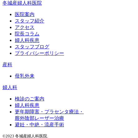
冬城産婦人科医院
医院案内
スタッフ紹介
アクセス
院長コラム
婦人科疾患
スタッフブログ
プライバシーポリシー
産科
母乳外来
婦人科
検診のご案内
婦人科疾患
更年期障害・プラセンタ療法・
膣外陰部レーザー治療
避妊・中絶・流産手術
©2023 冬城産婦人科医院.