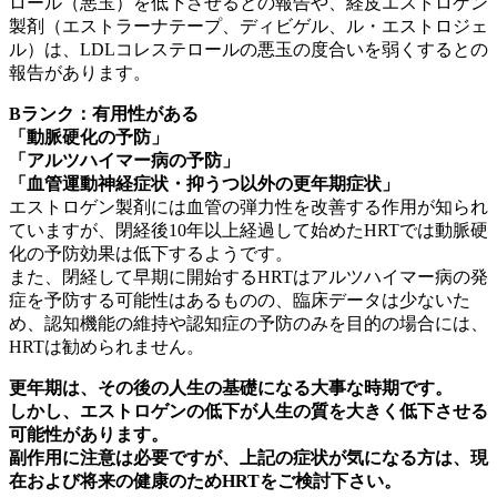
ロール（悪玉）を低下させるとの報告や、経皮エストロゲン
製剤（エストラーナテープ、ディビゲル、ル・エストロジェ
ル）は、LDLコレステロールの悪玉の度合いを弱くするとの
報告があります。
B
ランク：有用性がある
「動脈硬化の予防」
「アルツハイマー病の予防」
「血管運動神経症状・抑うつ以外の更年期症状」
エストロゲン製剤には血管の弾力性を改善する作用が知られ
ていますが、閉経後10年以上経過して始めたHRTでは動脈硬
化の予防効果は低下するようです。
また、閉経して早期に開始するHRTはアルツハイマー病の発
症を予防する可能性はあるものの、臨床データは少ないた
め、認知機能の維持や認知症の予防のみを目的の場合には、
HRTは勧められません。
更年期は、その後の人生の基礎になる大事な時期です。
しかし、エストロゲンの低下が人生の質を大きく低下させる
可能性があります
。
副作用に注意は必要ですが、上記の症状が気になる方は、現
在および将来の健康のためHRTをご検討下さい。