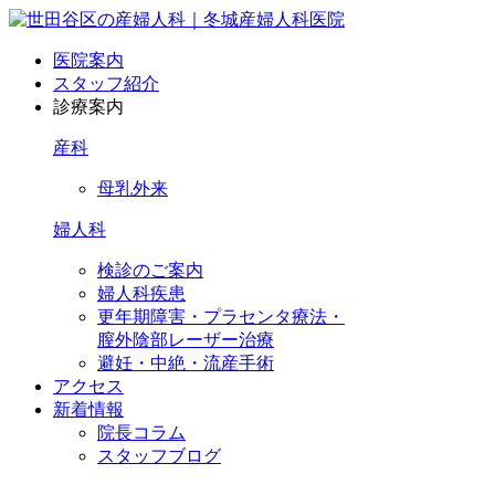
医院案内
スタッフ紹介
診療案内
産科
母乳外来
婦人科
検診のご案内
婦人科疾患
更年期障害・プラセンタ療法・
膣外陰部レーザー治療
避妊・中絶・流産手術
アクセス
新着情報
院長コラム
スタッフブログ