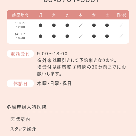
診療時間
月
火
水
木
金
土
日/祝
9：00～
●
●
●
／
●
●
／
12：00
14：00～
●
●
●
／
●
●
／
18：30
9:00～18:00
電話受付
※外来は原則として予約制となります。
※受付は診察終了時間の30分前までにお
願いします。
木曜・日曜・祝日
休診日
冬城産婦人科医院
医院案内
スタッフ紹介