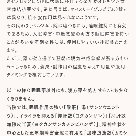
きをブロックして睡眠状態に移行する薬剤がオレキシン受
容体拮抗薬です。逆に言えば、マイスリー（ゾルピデム）錠と
は異なり、抗不安作用は見られないようです。
その代わり、ベルソムラ錠は寝つきにも、睡眠維持にも有効
であるため、入眠障害・中途覚醒の両方の睡眠障害を持つ
ことが多い更年期女性には、使用しやすいい睡眠薬と言え
ます。
ただし、薬が効き過ぎて翌朝に眠気や倦怠感が残る方もい
らっしゃるため、効果・副作用の程度を考えて用量や服用
タイミングを検討しています。
以上の様な睡眠薬以外にも、漢方薬を処方することも少な
くありません。
当院では、睡眠作用の強い「酸棗仁湯（サンソウニント
ウ）」、イライラを抑える「抑肝散（ヨクカンサン）」「抑肝散
加陳皮半夏（ヨクカンサンカチンピハンゲ）」、精神症状を
中心とした更年期障害全般に有用な「加味逍遙散（カミシ