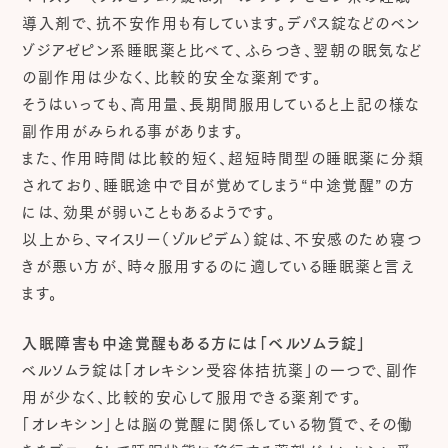
導入剤で、抗不安作用も有しています。デパス錠などのベン
ゾジアゼピン系睡眠薬と比べて、ふらつき、翌朝の眠気など
の副作用は少なく、比較的安全な薬剤です。
そうはいっても、高用量、長期間服用していると上記の様な
副作用がみられる事があります。
また、作用時間は比較的短く、超短時間型の睡眠薬に分類
されており、睡眠途中で目が覚めてしまう“中途覚醒”の方
には、効果が弱いこともあるようです。
以上から、マイスリー（ゾルピデム）錠は、不安感のため寝つ
きが悪い方が、時々服用するのに適している睡眠薬と言え
ます。
入眠障害も中途覚醒もある方には「ベルソムラ錠」
ベルソムラ錠は「オレキシン受容体拮抗薬」の一つで、副作
用が少なく、比較的安心して服用できる薬剤です。
「オレキシン」とは脳の覚醒に関係している物質で、その働