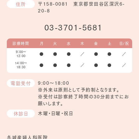
〒158-0081 東京都世田谷区深沢6-
住所
20-8
03-3701-5681
診療時間
月
火
水
木
金
土
日/祝
9：00～
●
●
●
／
●
●
／
12：00
14：00～
●
●
●
／
●
●
／
18：30
9:00～18:00
電話受付
※外来は原則として予約制となります。
※受付は診察終了時間の30分前までにお
願いします。
木曜・日曜・祝日
休診日
冬城産婦人科医院