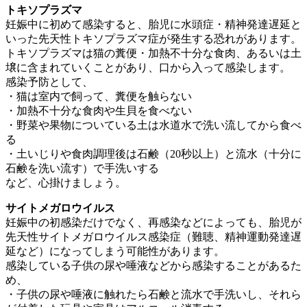
トキソプラズマ
妊娠中に初めて感染すると、胎児に水頭症・精神発達遅延と
いった先天性トキソプラズマ症が発生する恐れがあります。
トキソプラズマは猫の糞便・加熱不十分な食肉、あるいは土
壌に含まれていくことがあり、口から入って感染します。
感染予防として、
・猫は室内で飼って、糞便を触らない
・加熱不十分な食肉や生貝を食べない
・野菜や果物についている土は水道水で洗い流してから食べ
る
・土いじりや食肉調理後は石鹸（20秒以上）と流水（十分に
石鹸を洗い流す）で手洗いする
など、心掛けましょう。
サイトメガロウイルス
妊娠中の初感染だけでなく、再感染などによっても、胎児が
先天性サイトメガロウイルス感染症（難聴、精神運動発達遅
延など）になってしまう可能性があります。
感染している子供の尿や唾液などから感染することがあるた
め、
・子供の尿や唾液に触れたら石鹸と流水で手洗いし、それら