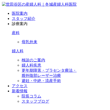
医院案内
スタッフ紹介
診療案内
産科
母乳外来
婦人科
検診のご案内
婦人科疾患
更年期障害・プラセンタ療法・
膣外陰部レーザー治療
避妊・中絶・流産手術
アクセス
新着情報
院長コラム
スタッフブログ