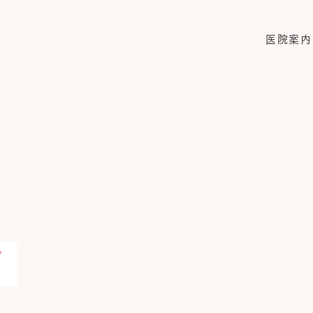
医院案内
産科
母
グ