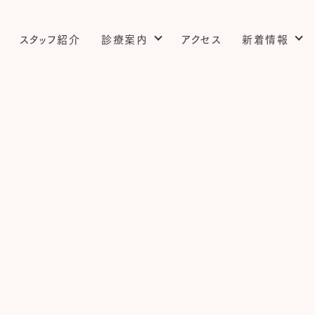
スタッフ紹介
診療案内
アクセス
新着情報
婦人科
院長コラム
スタッフブログ
乳外来
検診のご案内
婦人科疾患
更年期障害・プラセンタ療法・
膣外陰部レーザー治療
避妊・中絶・流産手術