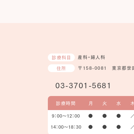
産科・婦人科
診療科目
〒158-0081 東京都世
住所
03-3701-5681
診療時間
月
火
水
9：00～
12：00
●
●
●
14：00～
18：30
●
●
●